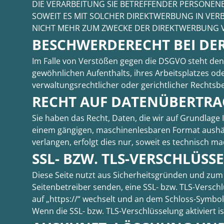
DIE VERARBEITUNG SIE BETREFFENDER PERSONEN
SOWEIT ES MIT SOLCHER DIREKTWERBUNG IN VE
NICHT MEHR ZUM ZWECKE DER DIREKTWERBUNG VE
BESCHWERDE­RECHT BEI DE
Im Falle von Verstößen gegen die DSGVO steht den
gewöhnlichen Aufenthalts, ihres Arbeitsplatzes o
verwaltungsrechtlicher oder gerichtlicher Rechtsbe
RECHT AUF DATEN­ÜBERTRA
Sie haben das Recht, Daten, die wir auf Grundlage I
einem gängigen, maschinenlesbaren Format aushänd
verlangen, erfolgt dies nur, soweit es technisch ma
SSL- BZW. TLS-VERSCHLÜSS
Diese Seite nutzt aus Sicherheitsgründen und zum S
Seitenbetreiber senden, eine SSL- bzw. TLS-Verschl
auf „https://“ wechselt und an dem Schloss-Symbol 
Wenn die SSL- bzw. TLS-Verschlüsselung aktiviert i