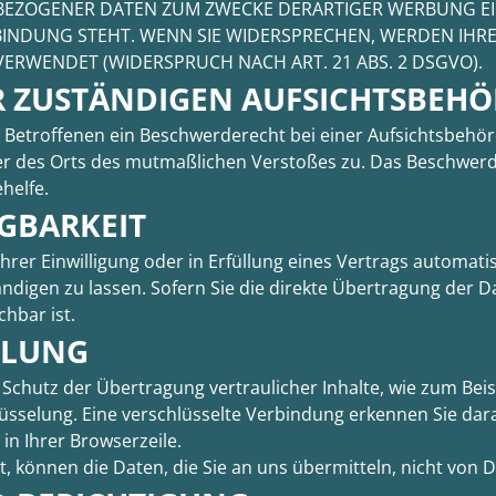
BEZOGENER DATEN ZUM ZWECKE DERARTIGER WERBUNG EINZ
RBINDUNG STEHT. WENN SIE WIDERSPRECHEN, WERDEN IH
RWENDET (WIDERSPRUCH NACH ART. 21 ABS. 2 DSGVO).
R ZUSTÄNDIGEN AUFSICHTS­BEH
 Betroffenen ein Beschwerderecht bei einer Aufsichtsbehör
der des Orts des mutmaßlichen Verstoßes zu. Das Beschwer
helfe.
G­BARKEIT
hrer Einwilligung oder in Erfüllung eines Vertrags automatis
igen zu lassen. Sofern Sie die direkte Übertragung der D
chbar ist.
ELUNG
chutz der Übertragung vertraulicher Inhalte, wie zum Beisp
üsselung. Eine verschlüsselte Verbindung erkennen Sie dara
in Ihrer Browserzeile.
st, können die Daten, die Sie an uns übermitteln, nicht von 