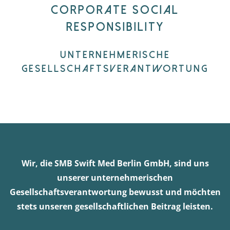
Corporate social
PFLEGEBOX
responsibility
UNTERNEHMERISCHE
WUNDVERSORGUNG
GESELLSCHAFTSVERANTWORTUNG
SANITÄTSHAUS
NEWS
Wir, die SMB Swift Med Berlin GmbH, sind uns
unserer unternehmerischen
B2B
Gesellschaftsverantwortung bewusst und möchten
stets unseren gesellschaftlichen Beitrag leisten.
CSR