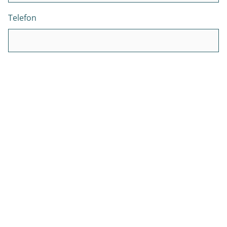
Telefon
E-Mail
Wann benötigen Sie die Produkte?
Produkte
Medizinische Masken
Stückzahl Medizinische Masken