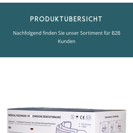
NEWS
Produktübersicht
Nachfolgend finden Sie unser Sortiment für B2B
B2B
Kunden
CSR
PFLEGERAD
KARRIERE
KONTAKT